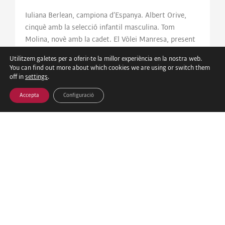
Iuliana Berlean, campiona d’Espanya. Albert Orive,
cinquè amb la selecció infantil masculina. Tom
Molina, novè amb la cadet. El Vòlei Manresa, present
al CESA 2026 al més alt nivell.
Utilitzem galetes per a oferir-te la millor experiència en la nostra web.
You can find out more about which cookies we are using or switch them
Amplia la notícia »
off in
settings
.
Accepta
Configuració
Entrenaments de vòlei platja a Manresa –