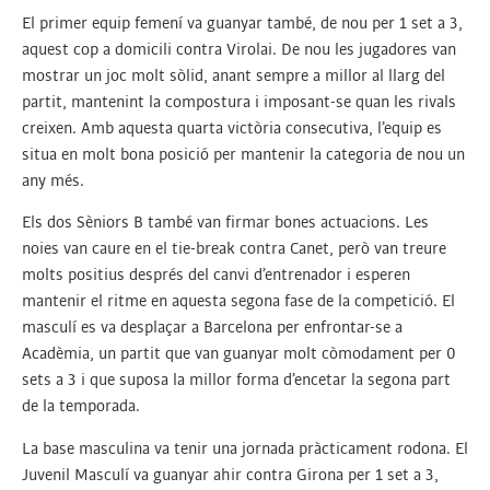
El primer equip femení va guanyar també, de nou per 1 set a 3,
aquest cop a domicili contra Virolai. De nou les jugadores van
mostrar un joc molt sòlid, anant sempre a millor al llarg del
partit, mantenint la compostura i imposant-se quan les rivals
creixen. Amb aquesta quarta victòria consecutiva, l’equip es
situa en molt bona posició per mantenir la categoria de nou un
any més.
Els dos Sèniors B també van firmar bones actuacions. Les
noies van caure en el tie-break contra Canet, però van treure
molts positius després del canvi d’entrenador i esperen
mantenir el ritme en aquesta segona fase de la competició. El
masculí es va desplaçar a Barcelona per enfrontar-se a
Acadèmia, un partit que van guanyar molt còmodament per 0
sets a 3 i que suposa la millor forma d’encetar la segona part
de la temporada.
La base masculina va tenir una jornada pràcticament rodona. El
Juvenil Masculí va guanyar ahir contra Girona per 1 set a 3,