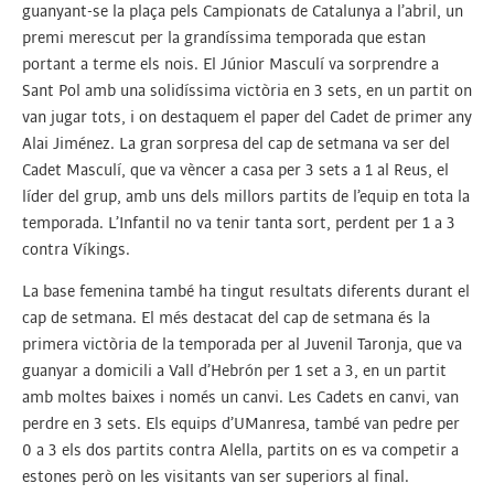
guanyant-se la plaça pels Campionats de Catalunya a l’abril, un
premi merescut per la grandíssima temporada que estan
portant a terme els nois. El Júnior Masculí va sorprendre a
Sant Pol amb una solidíssima victòria en 3 sets, en un partit on
van jugar tots, i on destaquem el paper del Cadet de primer any
Alai Jiménez. La gran sorpresa del cap de setmana va ser del
Cadet Masculí, que va vèncer a casa per 3 sets a 1 al Reus, el
líder del grup, amb uns dels millors partits de l’equip en tota la
temporada. L’Infantil no va tenir tanta sort, perdent per 1 a 3
contra Víkings.
La base femenina també ha tingut resultats diferents durant el
cap de setmana. El més destacat del cap de setmana és la
primera victòria de la temporada per al Juvenil Taronja, que va
guanyar a domicili a Vall d’Hebrón per 1 set a 3, en un partit
amb moltes baixes i només un canvi. Les Cadets en canvi, van
perdre en 3 sets. Els equips d’UManresa, també van pedre per
0 a 3 els dos partits contra Alella, partits on es va competir a
estones però on les visitants van ser superiors al final.