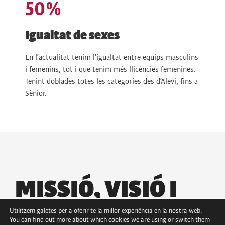
50
%
Igualtat de sexes
En l’actualitat tenim l’igualtat entre equips masculins
i femenins, tot i que tenim més llicències femenines.
Tenint doblades totes les categories des d’Aleví, fins a
Sènior.
MISSIÓ, VISIÓ I
VALORS
Utilitzem galetes per a oferir-te la millor experiència en la nostra web.
You can find out more about which cookies we are using or switch them