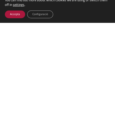
You can find out more about which cookies we are using or switch them
off in
settings
.
Accepta
Configuració
Entrenaments de vòlei platja a Manresa –
Vine a jugar aquest estiu
Aquest juny i juliol, el vòlei platja torna a les pistes de
sorra del Congost amb una proposta oberta a tothom
que tingui ganes de moure’s, aprendre i gaudir de
l’esport en un entorn únic. Els entrenaments estan
pensats per adaptar-se a diferents nivells i edats, amb
grups dinàmics on
Amplia la notícia »