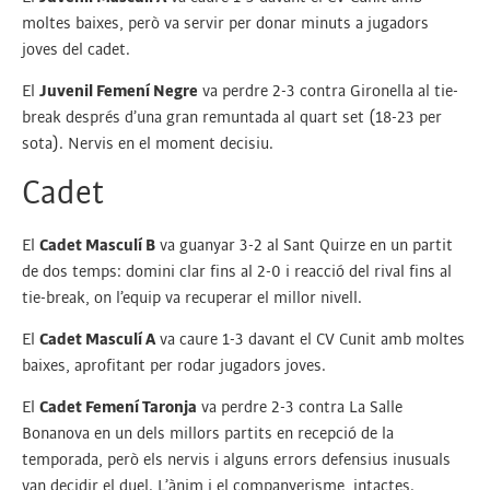
moltes baixes, però va servir per donar minuts a jugadors
joves del cadet.
El
Juvenil Femení Negre
va perdre 2-3 contra Gironella al tie-
break després d’una gran remuntada al quart set (18-23 per
sota). Nervis en el moment decisiu.
Cadet
El
Cadet Masculí B
va guanyar 3-2 al Sant Quirze en un partit
de dos temps: domini clar fins al 2-0 i reacció del rival fins al
tie-break, on l’equip va recuperar el millor nivell.
El
Cadet Masculí A
va caure 1-3 davant el CV Cunit amb moltes
baixes, aprofitant per rodar jugadors joves.
El
Cadet Femení Taronja
va perdre 2-3 contra La Salle
Bonanova en un dels millors partits en recepció de la
temporada, però els nervis i alguns errors defensius inusuals
van decidir el duel. L’ànim i el companyerisme, intactes.