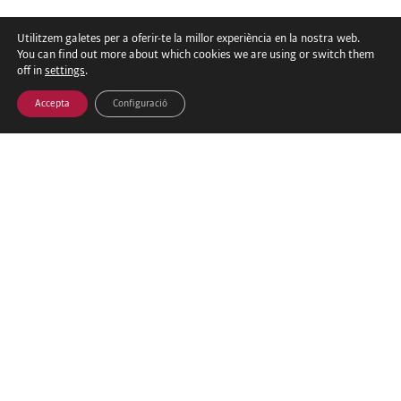
Utilitzem galetes per a oferir-te la millor experiència en la nostra web.
You can find out more about which cookies we are using or switch them
Vols ser Patrocinador?
off in
settings
.
Accepta
Configuració
ÚLTIMES NOTÍCIES