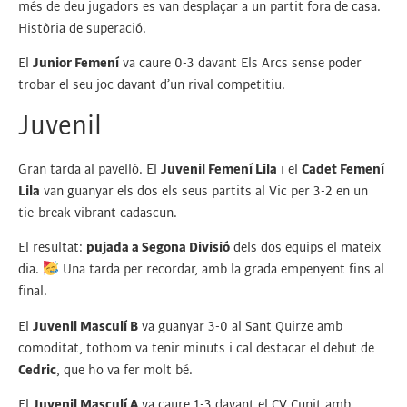
més de deu jugadors es van desplaçar a un partit fora de casa.
Història de superació.
El
Junior Femení
va caure 0-3 davant Els Arcs sense poder
trobar el seu joc davant d’un rival competitiu.
Juvenil
Gran tarda al pavelló. El
Juvenil Femení Lila
i el
Cadet Femení
Lila
van guanyar els dos els seus partits al Vic per 3-2 en un
tie-break vibrant cadascun.
El resultat:
pujada a Segona Divisió
dels dos equips el mateix
dia.
Una tarda per recordar, amb la grada empenyent fins al
final.
El
Juvenil Masculí B
va guanyar 3-0 al Sant Quirze amb
comoditat, tothom va tenir minuts i cal destacar el debut de
Cedric
, que ho va fer molt bé.
El
Juvenil Masculí A
va caure 1-3 davant el CV Cunit amb