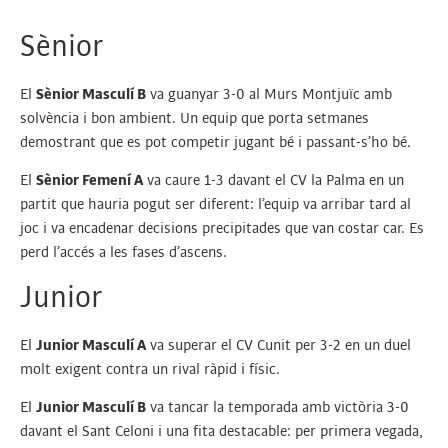
Sènior
El
Sènior Masculí B
va guanyar 3-0 al Murs Montjuïc amb
solvència i bon ambient. Un equip que porta setmanes
demostrant que es pot competir jugant bé i passant-s’ho bé.
El
Sènior Femení A
va caure 1-3 davant el CV la Palma en un
partit que hauria pogut ser diferent: l’equip va arribar tard al
joc i va encadenar decisions precipitades que van costar car. Es
perd l’accés a les fases d’ascens.
Junior
El
Junior Masculí A
va superar el CV Cunit per 3-2 en un duel
molt exigent contra un rival ràpid i físic.
El
Junior Masculí B
va tancar la temporada amb victòria 3-0
davant el Sant Celoni i una fita destacable: per primera vegada,