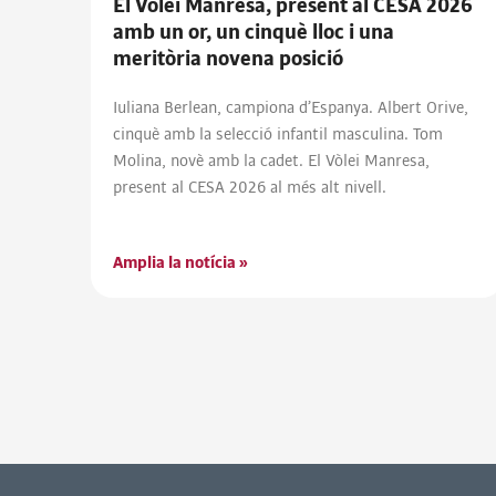
El Vòlei Manresa, present al CESA 2026
amb un or, un cinquè lloc i una
meritòria novena posició
Iuliana Berlean, campiona d’Espanya. Albert Orive,
cinquè amb la selecció infantil masculina. Tom
Molina, novè amb la cadet. El Vòlei Manresa,
present al CESA 2026 al més alt nivell.
Amplia la notícia »