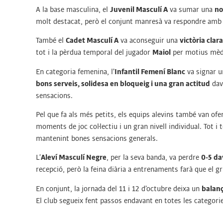
A la base masculina, el
Juvenil Masculí A
va sumar una
no
molt destacat, però el conjunt manresà va respondre am
També el
Cadet Masculí A
va aconseguir una
victòria clar
tot i la pèrdua temporal del jugador
Maiol
per motius mèdic
En categoria femenina, l’
Infantil Femení Blanc
va signar 
bons serveis, solidesa en bloqueig i una gran actitud
dava
sensacions.
Pel que fa als més petits, els equips alevins també van ofe
moments de joc col·lectiu i un gran nivell individual. Tot i
mantenint bones sensacions generals.
L’
Aleví Masculí Negre
, per la seva banda, va perdre
0-5 da
recepció, però la feina diària a entrenaments farà que el gr
En conjunt, la jornada del 11 i 12 d’octubre deixa un
balanç
El club segueix fent passos endavant en totes les categorie