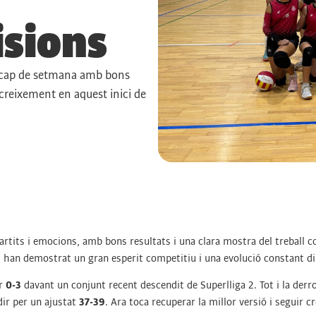
isions
l cap de setmana amb bons
 creixement en aquest inici de
tits i emocions, amb bons resultats i una clara mostra del treball col·
ps han demostrat un gran esperit competitiu i una evolució constant din
er
0-3
davant un conjunt recent descendit de Superlliga 2. Tot i la derr
dir per un ajustat
37-39
. Ara toca recuperar la millor versió i seguir c