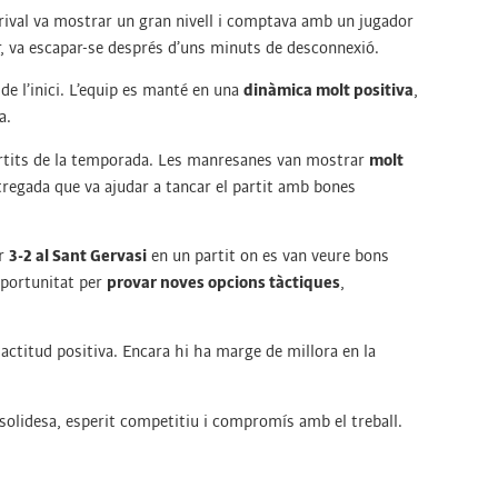
l rival va mostrar un gran nivell i comptava amb un jugador
r, va escapar-se després d’uns minuts de desconnexió.
de l’inici. L’equip es manté en una
dinàmica molt positiva
,
a.
partits de la temporada. Les manresanes van mostrar
molt
entregada que va ajudar a tancar el partit amb bones
er
3-2 al Sant Gervasi
en un partit on es van veure bons
’oportunitat per
provar noves opcions tàctiques
,
 actitud positiva. Encara hi ha marge de millora en la
olidesa, esperit competitiu i compromís amb el treball.