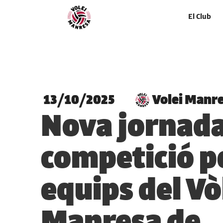
El Club
13/10/2025
Volei Manr
Nova jornada
competició pe
equips del Vò
Manresa de