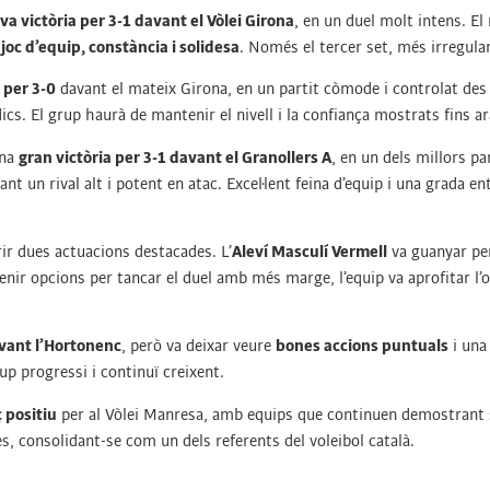
va victòria per 3-1 davant el Vòlei Girona
, en un duel molt intens. E
b
joc d’equip, constància i solidesa
. Només el tercer set, més irregula
a per 3-0
davant el mateix Girona, en un partit còmode i controlat des 
s. El grup haurà de mantenir el nivell i la confiança mostrats fins ar
una
gran victòria per 3-1 davant el Granollers A
, en un dels millors 
nt un rival alt i potent en atac. Excel·lent feina d’equip i una grada 
rir dues actuacions destacades. L’
Aleví Masculí Vermell
va guanyar p
 tenir opcions per tancar el duel amb més marge, l’equip va aprofitar l
vant l’Hortonenc
, però va deixar veure
bones accions puntuals
i una
up progressi i continuï creixent.
 positiu
per al Vòlei Manresa, amb equips que continuen demostrant s
s, consolidant-se com un dels referents del voleibol català.