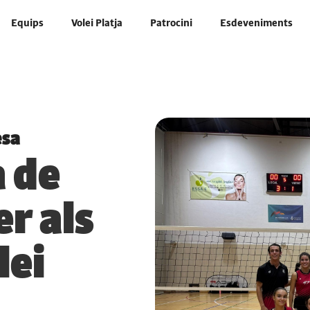
Equips
Volei Platja
Patrocini
Esdeveniments
esa
 de
r als
lei