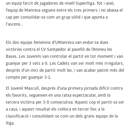
un equip farcit de jugadores de nivell Superlliga. Tot i això,
l’equip de Manresa segueix entre els tres primers i no abaixa el
cap per consolidar-se com un grup sòlid i que apunta a
l’ascens..
Els dos equips femenins d’UManresa van endur-se dues
victòries contra el CV Santpedor al pavelló de l’Ateneu les
Bases. Les Juvenils van controlar el partit en tot moment i van
guanyar per 3 sets a 0. Les Cadets van ser molt més irregulars,
després d’un inici de partit molt bo, i van acabar patint més del
compte per guanyar 3-1.
El Juvenil Masculí, després d’una primera jornada difícil contra
els favorits, segueixen en una ratxa espectacular, amb la
tercera victòria per 3-0 consecutiva. Aquest cop el partit va ser
a casa, i aquest resultat els col·loca en tercer lloc a la
classificació i consolidant-se com un dels grans equips de la
lliga.