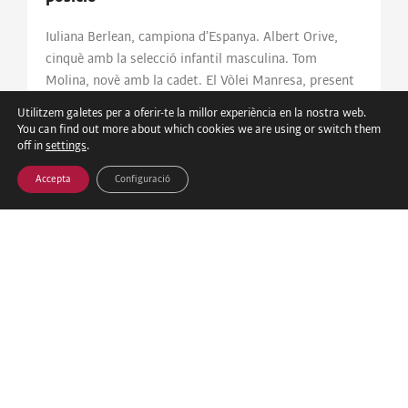
Iuliana Berlean, campiona d’Espanya. Albert Orive,
cinquè amb la selecció infantil masculina. Tom
Molina, novè amb la cadet. El Vòlei Manresa, present
al CESA 2026 al més alt nivell.
Utilitzem galetes per a oferir-te la millor experiència en la nostra web.
You can find out more about which cookies we are using or switch them
Amplia la notícia »
off in
settings
.
Accepta
Configuració