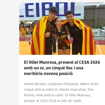
El Vòlei Manresa, present al CESA 2026
amb un or, un cinquè lloc i una
meritòria novena posició
Iuliana Berlean, campiona d’Espanya. Albert Orive,
cinquè amb la selecció infantil masculina. Tom
Molina, novè amb la cadet. El Vòlei Manresa,
present al CESA 2026 al més alt nivell.