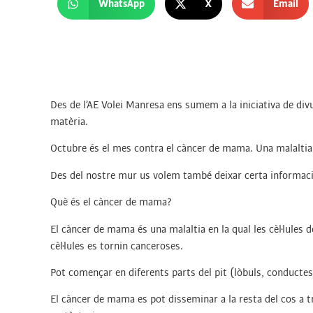
WhatsApp
X
Email
Des de l’AE Volei Manresa ens sumem a la iniciativa de div
matèria.
Octubre és el mes contra el càncer de mama. Una malaltia d
Des del nostre mur us volem també deixar certa informació
Què és el càncer de mama?
El càncer de mama és una malaltia en la qual les cèl·lules
cèl·lules es tornin canceroses.
Pot començar en diferents parts del pit (lòbuls, conductes
El càncer de mama es pot disseminar a la resta del cos a tr