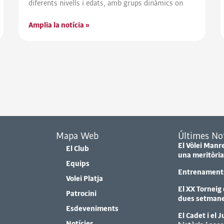
diferents nivells i edats, amb grups dinàmics on
Amplia la notícia »
Mapa Web
Últimes Not
El Vòlei Manr
El Club
una meritòria
Equips
Entrenaments 
Volei Platja
El XX Torneig
Patrocini
dues setmanes
Esdeveniments
El Cadet i el
Notícies