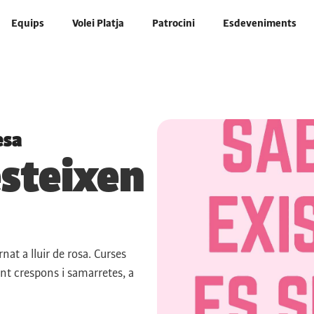
Equips
Volei Platja
Patrocini
Esdeveniments
esa
esteixen
nat a lluir de rosa. Curses
int crespons i samarretes, a