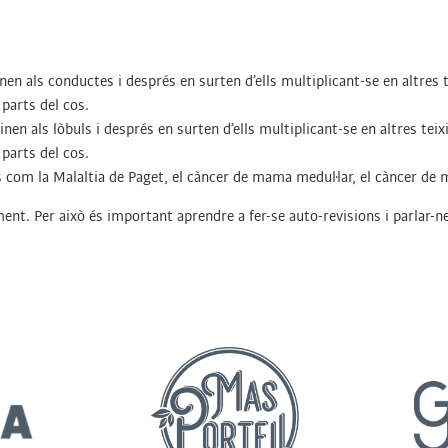
ginen als conductes i després en surten d’ells multiplicant-se en altres
parts del cos.
ginen als lòbuls i després en surten d’ells multiplicant-se en altres te
parts del cos.
s com la Malaltia de Paget, el càncer de mama medul·lar, el càncer d
tament. Per això és important aprendre a fer-se auto-revisions i parlar