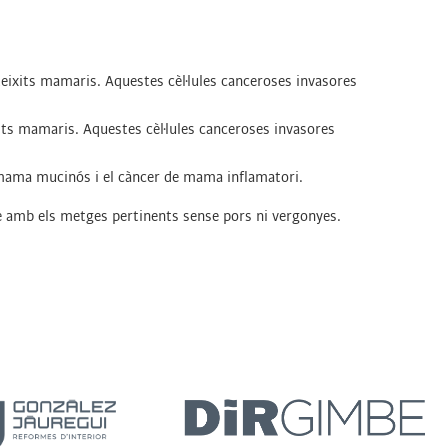
 teixits mamaris. Aquestes cèl·lules canceroses invasores
ixits mamaris. Aquestes cèl·lules canceroses invasores
e mama mucinós i el càncer de mama inflamatori.
-ne amb els metges pertinents sense pors ni vergonyes.