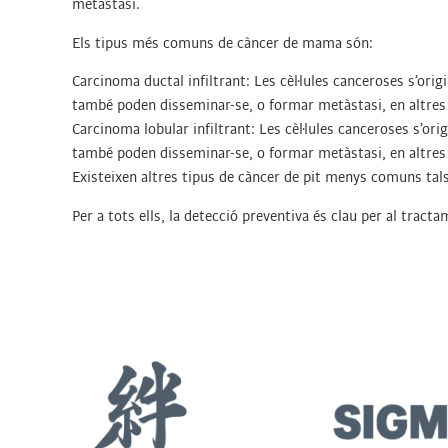
metàstasi.
Els tipus més comuns de càncer de mama són:
Carcinoma ductal infiltrant: Les cèl·lules canceroses s’ori
també poden disseminar-se, o formar metàstasi, en altres 
Carcinoma lobular infiltrant: Les cèl·lules canceroses s’ori
també poden disseminar-se, o formar metàstasi, en altres 
Existeixen altres tipus de càncer de pit menys comuns tal
Per a tots ells, la detecció preventiva és clau per al trac