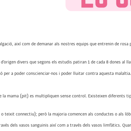
ulgació, així com de demanar als nostres equips que entrenin de rosa p
’origen divers que segons els estudis patiran 1 de cada 8 dones al llar
 per a poder conscienciar-nos i poder lluitar contra aquesta malaltia
 de la mama (pit) es multipliquen sense control. Existeixen diferents 
 o teixit connectiu); però la majoria comencen als conductes o als lòb
avés dels vasos sanguinis així com a través dels vasos limfàtics. Quan