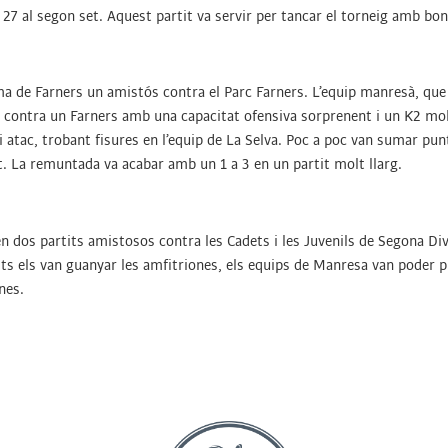
a 27 al segon set. Aquest partit va servir per tancar el torneig amb b
oma de Farners un amistós contra el Parc Farners. L’equip manresà, qu
 contra un Farners amb una capacitat ofensiva sorprenent i un K2 mol
 i atac, trobant fisures en l’equip de La Selva. Poc a poc van sumar punt
it. La remuntada va acabar amb un 1 a 3 en un partit molt llarg.
dos partits amistosos contra les Cadets i les Juvenils de Segona Divi
tits els van guanyar les amfitriones, els equips de Manresa van poder 
nes.