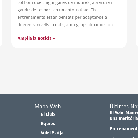
tothom que tingui ganes de moure’s, aprendre i
gaudir de l’esport en un entorn únic. Els
entrenaments estan pensats per adaptar-se a
diferents nivells i edats, amb grups dinàmics on
Amplia la notícia »
Mapa Web
Últimes Not
El Vòlei Manr
El Club
una meritòria
Equips
Entrenaments 
Volei Platja