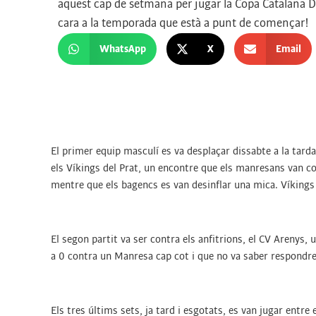
aquest cap de setmana per jugar la Copa Catalana D
cara a la temporada que està a punt de començar!
WhatsApp
X
Email
El primer equip masculí es va desplaçar dissabte a la tarda
els Víkings del Prat, un encontre que els manresans van c
mentre que els bagencs es van desinflar una mica. Víkings v
El segon partit va ser contra els anfitrions, el CV Arenys, 
a 0 contra un Manresa cap cot i que no va saber respondre
Els tres últims sets, ja tard i esgotats, es van jugar entr