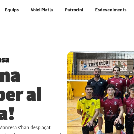
Equips
Volei Platja
Patrocini
Esdeveniments
esa
ana
er al
a!
UManresa s'han desplaçat