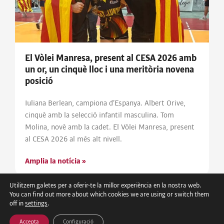
El Vòlei Manresa, present al CESA 2026 amb
un or, un cinquè lloc i una meritòria novena
posició
Iuliana Berlean, campiona d’Espanya. Albert Orive,
cinquè amb la selecció infantil masculina. Tom
Molina, novè amb la cadet. El Vòlei Manresa, present
al CESA 2026 al més alt nivell.
Amplia la notícia »
Utilitzem galetes per a oferir-te la millor experiència en la nostra web.
You can find out more about which cookies we are using or switch them
off in
settings
.
Accepta
Configuració