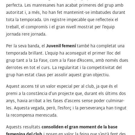
perfecta. Les manresanes han acabat primeres del grup amb
autoritat i, a més, ho han fet mantenint-se imbatudes durant
tota la temporada. Un registre impecable que reflecteix el
treball, el compromís i el gran nivell mostrat per l’equip
jornada rere jornada.
Per la seva banda, el
Juvenil femení
també ha completat una
temporada brillant. L’equip ha aconseguit el primer lloc del
grup tant a la 1a Fase, com a la Fase d’Ascens, amb només dues
derrotes en tot el curs. La regularitat i la competitivitat del
grup han estat claus per assolir aquest gran objectiu.
Aquest ascens té un valor especial per al club, ja que és el
premi a la constància d’un projecte que, durant els últims dos
anys, havia arribat a les fases d’ascens sense poder culminar-
les. Aquesta vegada, però, l’esforç i la perseverança han tingut
la recompensa merescuda.
Aquests resultats
consoliden el gran moment de la base
femenina del club
i posen en valor la feina que s’està fent des