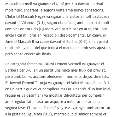
Masculí Vermell va guanyar el Rubí per 3-0 davant un rival
molt fluix, encarant la segona volta amb bones sensacions.
L’Infantil Masculí Negre va signar una victòria molt destacada
davant el Vilanova (3-1), segon classificat, amb un partit molt
complet on tots els jugadors van participar en atac, tot i que
encara cal millorar en recepció i desplaçaments. En canvi, el
Juvenil Masculí B va caure davant el Balàfia (0-3) en un partit
molt més igualat del que indica el marcador, amb sets ajustats
però sense encert als finals.
En categoria femenina, l’Aleví Femení Vermell va guanyar el
Barberà per 3-0, en un partit una mica més fluix del previst,
però amb bones accions ofensives i moments de joc divertits.
El Juvenil Femení Taronja va guanyar el Vòlei Masquefa per 3-1
en un partit que es va complicar massa. Després d’un bon inici,
l’equip es va desinflar i va mostrar dificultats per competir
amb regularitat a casa, un aspecte a millorar de cara a la
segona fase. El Juvenil Femení Negre va guanyar amb autoritat
a la pista de l’Igualada (0-3), mentre que el Júnior Femení va