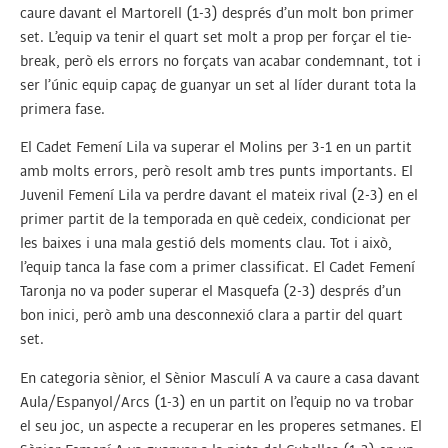
caure davant el Martorell (1-3) després d’un molt bon primer
set. L’equip va tenir el quart set molt a prop per forçar el tie-
break, però els errors no forçats van acabar condemnant, tot i
ser l’únic equip capaç de guanyar un set al líder durant tota la
primera fase.
El Cadet Femení Lila va superar el Molins per 3-1 en un partit
amb molts errors, però resolt amb tres punts importants. El
Juvenil Femení Lila va perdre davant el mateix rival (2-3) en el
primer partit de la temporada en què cedeix, condicionat per
les baixes i una mala gestió dels moments clau. Tot i això,
l’equip tanca la fase com a primer classificat. El Cadet Femení
Taronja no va poder superar el Masquefa (2-3) després d’un
bon inici, però amb una desconnexió clara a partir del quart
set.
En categoria sènior, el Sènior Masculí A va caure a casa davant
Aula/Espanyol/Arcs (1-3) en un partit on l’equip no va trobar
el seu joc, un aspecte a recuperar en les properes setmanes. El