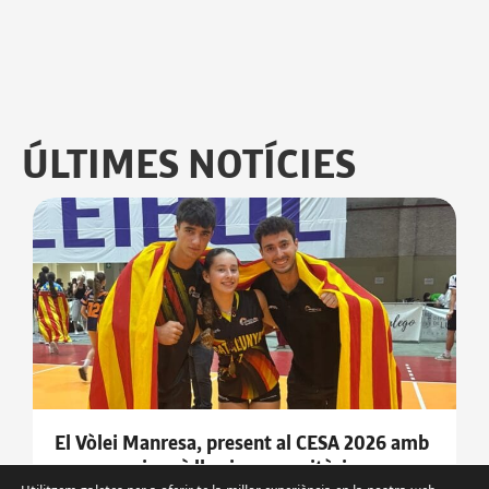
ÚLTIMES NOTÍCIES
El Vòlei Manresa, present al CESA 2026 amb
un or, un cinquè lloc i una meritòria novena