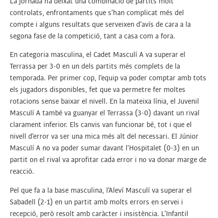
La jornada ha deixat una combinació de partits molt
controlats, enfrontaments que s’han complicat més del
compte i alguns resultats que serveixen d’avís de cara a la
segona fase de la competició, tant a casa com a fora.
En categoria masculina, el Cadet Masculí A va superar el
Terrassa per 3-0 en un dels partits més complets de la
temporada. Per primer cop, l’equip va poder comptar amb tots
els jugadors disponibles, fet que va permetre fer moltes
rotacions sense baixar el nivell. En la mateixa línia, el Juvenil
Masculí A també va guanyar el Terrassa (3-0) davant un rival
clarament inferior. Els canvis van funcionar bé, tot i que el
nivell d’error va ser una mica més alt del necessari. El Júnior
Masculí A no va poder sumar davant l’Hospitalet (0-3) en un
partit on el rival va aprofitar cada error i no va donar marge de
reacció.
Pel que fa a la base masculina, l’Aleví Masculí va superar el
Sabadell (2-1) en un partit amb molts errors en servei i
recepció, però resolt amb caràcter i insistència. L’Infantil