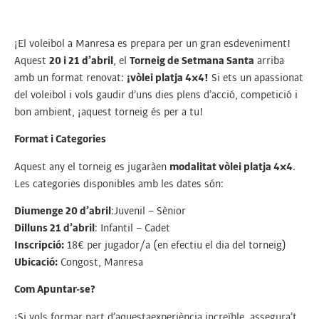
¡El voleibol a Manresa es prepara per un gran esdeveniment!
Aquest
20 i 21 d’abril
, el
Torneig de Setmana Santa
arriba
amb un format renovat:
¡vòlei platja 4×4!
Si ets un apassionat
del voleibol i vols gaudir d’uns dies plens d’acció, competició i
bon ambient, ¡aquest torneig és per a tu!
Format i Categories
Aquest any el torneig es jugaràen
modalitat vòlei platja 4×4
.
Les categories disponibles amb les dates són:
Diumenge 20 d’abril
:Juvenil – Sènior
Dilluns 21 d’abril
: Infantil – Cadet
Inscripció:
18€ per jugador/a (en efectiu el dia del torneig)
Ubicació:
Congost, Manresa
Com Apuntar-se?
¡Si vols formar part d’aquestaexperiència increïble, assegura’t