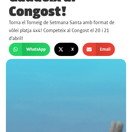
Congost!
Torna el Torneig de Setmana Santa amb format de
vòlei platja 4x4! Competeix al Congost el 20 i 21
d’abril!
WhatsApp
X
Email