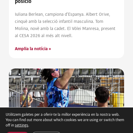
posició
Iuliana Berlean, campiona d’Espanya. Albert Orive,
cinquè amb la selecció infantil masculina. Tom
Molina, novè amb la cadet. El Vòlei Manresa, present
al CESA 2026 al més alt nivell.
Amplia la notícia »
Utilitzem galetes per a oferir-te la millor experiència en la nostra web.
You can find out more about which cookies we are using or switch them
off in
settings
.