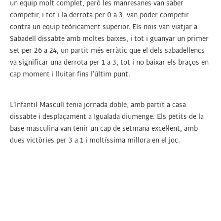
un equip molt complet, però les manresanes van saber
competir, i tot i la derrota per 0 a 3, van poder competir
contra un equip teòricament superior. Els nois van viatjar a
Sabadell dissabte amb moltes baixes, i tot i guanyar un primer
set per 26 a 24, un partit més erràtic que el dels sabadellencs
va significar una derrota per 1 a 3, tot i no baixar els braços en
cap moment i lluitar fins l’últim punt.
L’Infantil Masculí tenia jornada doble, amb partit a casa
dissabte i desplaçament a Igualada diumenge. Els petits de la
base masculina van tenir un cap de setmana excel·lent, amb
dues victòries per 3 a 1 i moltíssima millora en el joc.