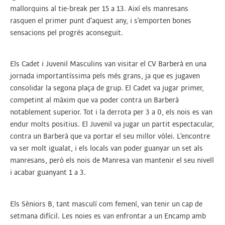
mallorquins al tie-break per 15 a 13. Així els manresans
rasquen el primer punt d’aquest any, i s’emporten bones
sensacions pel progrés aconseguit.
Els Cadet i Juvenil Masculins van visitar el CV Barberà en una
jornada importantíssima pels més grans, ja que es jugaven
consolidar la segona plaça de grup. El Cadet va jugar primer,
competint al màxim que va poder contra un Barberà
notablement superior. Tot i la derrota per 3 a 0, els nois es van
endur molts positius. El Juvenil va jugar un partit espectacular,
contra un Barberà que va portar el seu millor vòlei. L’encontre
va ser molt igualat, i els locals van poder guanyar un set als
manresans, però els nois de Manresa van mantenir el seu nivell
i acabar guanyant 1 a 3.
Els Sèniors B, tant masculí com femení, van tenir un cap de
setmana difícil. Les noies es van enfrontar a un Encamp amb