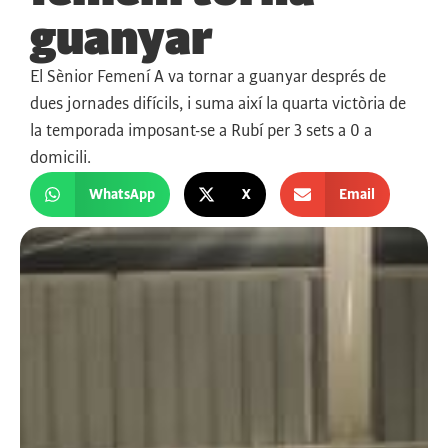
guanyar
El Sènior Femení A va tornar a guanyar després de
dues jornades difícils, i suma així la quarta victòria de
la temporada imposant-se a Rubí per 3 sets a 0 a
domicili.
WhatsApp
X
Email