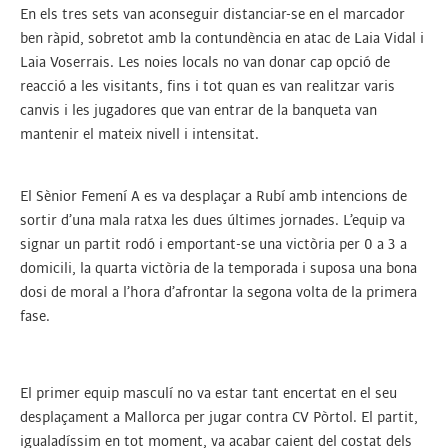
En els tres sets van aconseguir distanciar-se en el marcador
ben ràpid, sobretot amb la contundència en atac de Laia Vidal i
Laia Voserrais. Les noies locals no van donar cap opció de
reacció a les visitants, fins i tot quan es van realitzar varis
canvis i les jugadores que van entrar de la banqueta van
mantenir el mateix nivell i intensitat.
El Sènior Femení A es va desplaçar a Rubí amb intencions de
sortir d’una mala ratxa les dues últimes jornades. L’equip va
signar un partit rodó i emportant-se una victòria per 0 a 3 a
domicili, la quarta victòria de la temporada i suposa una bona
dosi de moral a l’hora d’afrontar la segona volta de la primera
fase.
El primer equip masculí no va estar tant encertat en el seu
desplaçament a Mallorca per jugar contra CV Pòrtol. El partit,
igualadíssim en tot moment, va acabar caient del costat dels