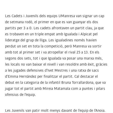
Les Cadets i Juvenils dels equips UManresa van signar un cap
de setmana rodó, el primer en que es van guanyar els dos
partits per 3 a 0. Les cadets afrontaven un partit clau, ja que
es trobaven en un triple empat amb Igualada i Alpicat pel
lideratge del grup de lliga. Les igualadines només havien
perdut un set en tota la competició, però Manresa va sortir
amb tot al primer set i va atropellar el rival 25 a 13. En els
segons dos sets, tot i que Igualada va posar una marxa més,
les locals no van baixar el nivell i van resoldre amb èxit, gràcies
a les jugades defensives d’Ivet Mestres i una ratxa de sacs
d’Emma Hernández per finalitzar el partit. Cal destacar el
debut en la categoria de la infantil Bruna Torrallardona, que va
jugar tot el partit amb Mireia Matamala com a puntes i pilars
ofensius de l’equip.
Les Juvenils van patir molt menys davant de l’equip de l’Anoia.